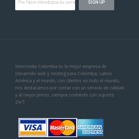
Intermedia Colombia es la mejor empresa de
Desarrollo web y Hosting para Colombia, Latino
América y el mundo, con clientes en todo el mundo,
nos destacamos por contar con un servicio de calidad
y al mejor precio, siempre contando con soporte
24/7.