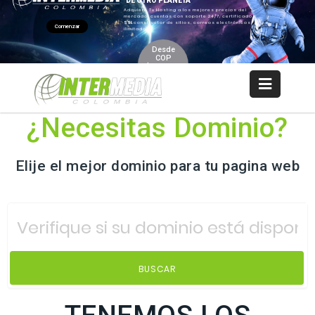
Login
SSL
+57 3103158908
WebMail
LiveChat
Support
¿Necesitas Dominio?
Elije el mejor dominio para tu pagina web
BUSCAR