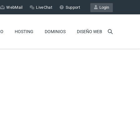
WebMail
LiveChat
Support
Login
EO
HOSTING
DOMINIOS
DISEÑO WEB