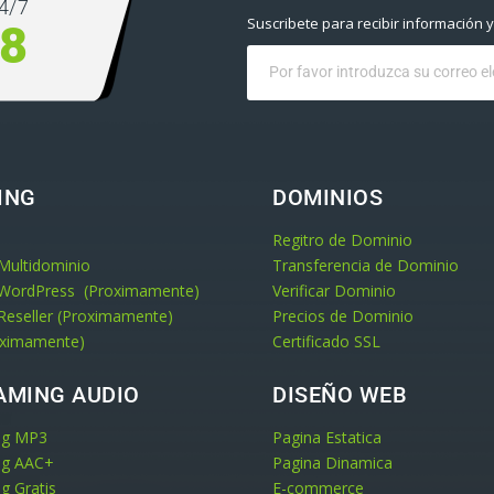
4/7
Suscribete para recibir información 
08
ING
DOMINIOS
Regitro de Dominio
Multidominio
Transferencia de Dominio
 WordPress (Proximamente)
Verificar Dominio
Reseller (Proximamente)
Precios de Dominio
oximamente)
Certificado SSL
AMING AUDIO
DISEÑO WEB
ng MP3
Pagina Estatica
ng AAC+
Pagina Dinamica
g Gratis
E-commerce