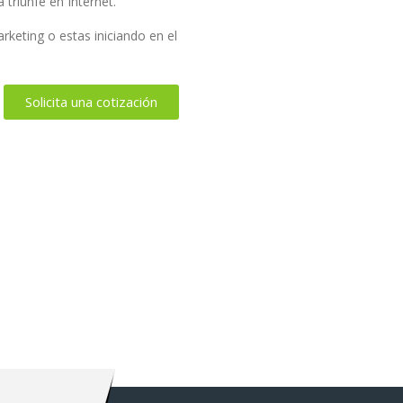
triunfe en Internet.
keting o estas iniciando en el
Solicita una cotización