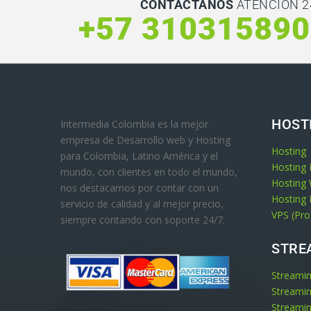
CONTACTANOS
ATENCIÓN 2
+57 31031589
HOST
Intermedia Colombia es la mejor
empresa de Desarrollo web y Hosting
Hosting
para Colombia, Latino América y el
Hosting 
mundo, con clientes en todo el mundo,
Hosting
nos destacamos por contar con un
Hosting 
servicio de calidad y al mejor precio,
VPS (Pr
siempre contando con soporte 24/7.
STRE
Streami
Streami
Streamin